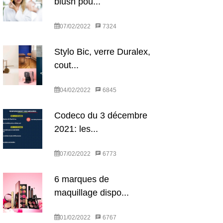
blush pou...
07/02/2022
7324
Stylo Bic, verre Duralex,
cout...
04/02/2022
6845
Codeco du 3 décembre
2021: les...
07/02/2022
6773
6 marques de
maquillage dispo...
01/02/2022
6767