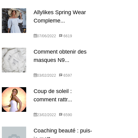
Allylikes Spring Wear
Compleme...
07/06/2022
6619
Comment obtenir des
masques N9...
03/02/2022
6597
Coup de soleil :
comment rattr...
23/02/2022
6590
Coaching beauté : puis-