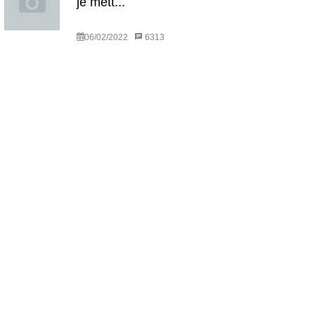
je mett...
06/02/2022
6313