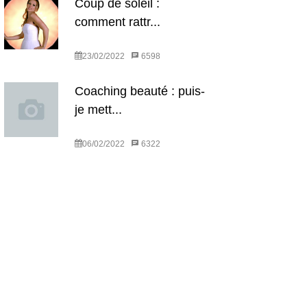
Coup de soleil :
comment rattr...
23/02/2022
6598
Coaching beauté : puis-
je mett...
06/02/2022
6322