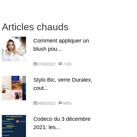
Articles chauds
Comment appliquer un
blush pou...
07/02/2022
7335
Stylo Bic, verre Duralex,
cout...
04/02/2022
6855
Codeco du 3 décembre
2021: les...