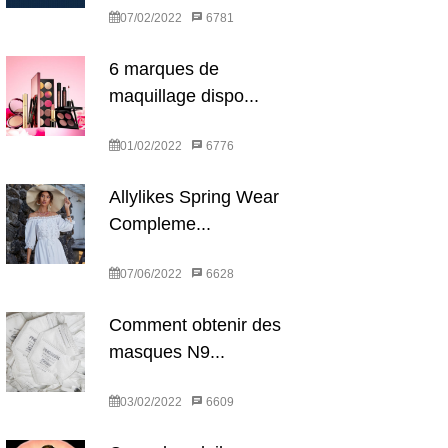
07/02/2022
6781
6 marques de
maquillage dispo...
01/02/2022
6776
Allylikes Spring Wear
Compleme...
07/06/2022
6628
Comment obtenir des
masques N9...
03/02/2022
6609