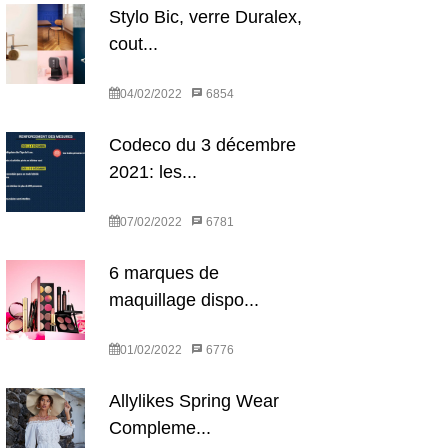
Stylo Bic, verre Duralex,
cout...
04/02/2022
6854
Codeco du 3 décembre
2021: les...
07/02/2022
6781
6 marques de
maquillage dispo...
01/02/2022
6776
Allylikes Spring Wear
Compleme...