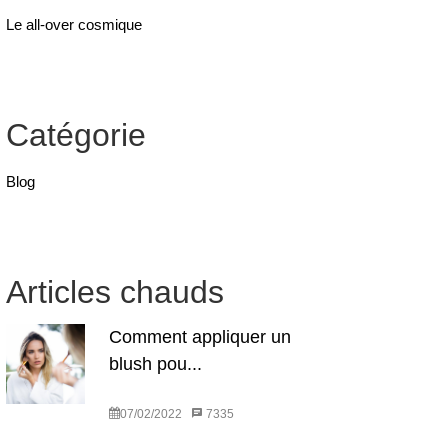
Le all-over cosmique
Catégorie
Blog
Articles chauds
Comment appliquer un
blush pou...
07/02/2022
7335