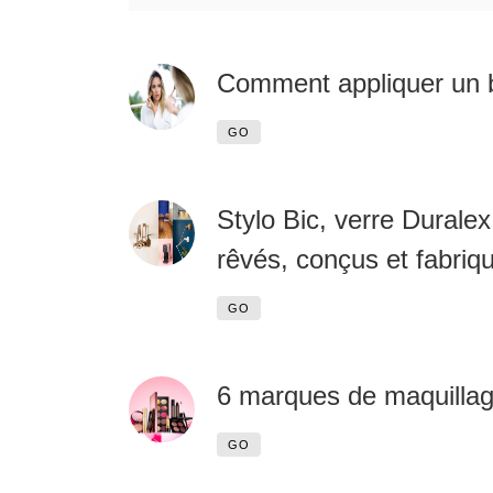
Comment appliquer un b
GO
Stylo Bic, verre Duralex
rêvés, conçus et fabriq
GO
6 marques de maquillage
GO