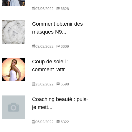
07/06/2022
6628
Comment obtenir des
masques N9...
03/02/2022
6609
Coup de soleil :
comment rattr...
23/02/2022
6598
Coaching beauté : puis-
je mett...
06/02/2022
6322