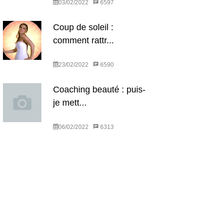
03/02/2022
6597
Coup de soleil :
comment rattr...
23/02/2022
6590
Coaching beauté : puis-
je mett...
06/02/2022
6313