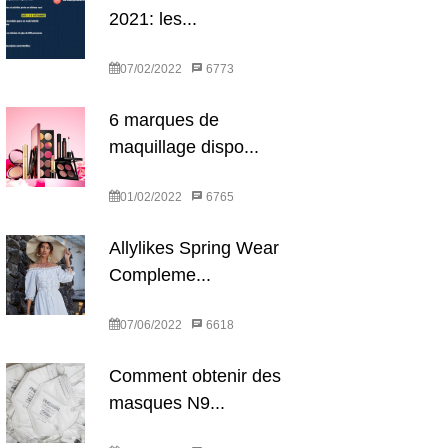
2021: les...
07/02/2022
6773
6 marques de
maquillage dispo...
01/02/2022
6765
Allylikes Spring Wear
Compleme...
07/06/2022
6618
Comment obtenir des
masques N9...