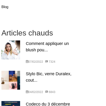
Blog
Articles chauds
Comment appliquer un
blush pou...
07/02/2022
7324
Stylo Bic, verre Duralex,
cout...
04/02/2022
6843
Codeco du 3 décembre