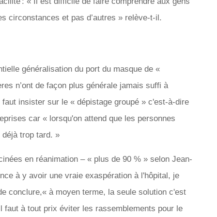
lité : « Il est difficile de faire comprendre aux gens
s circonstances et pas d’autres » relève-t-il.
ntielle généralisation du port du masque de «
ères n’ont de façon plus générale jamais suffi à
l faut insister sur le « dépistage groupé » c'est-à-dire
reprises car « lorsqu'on attend que les personnes
 déjà trop tard. »
es en réanimation – « plus de 90 % »​​​​​​ selon Jean-
nce à y avoir une vraie exaspération à l'hôpital, je
 de conclure,« à moyen terme, la seule solution c'est
il faut à tout prix éviter les rassemblements pour le