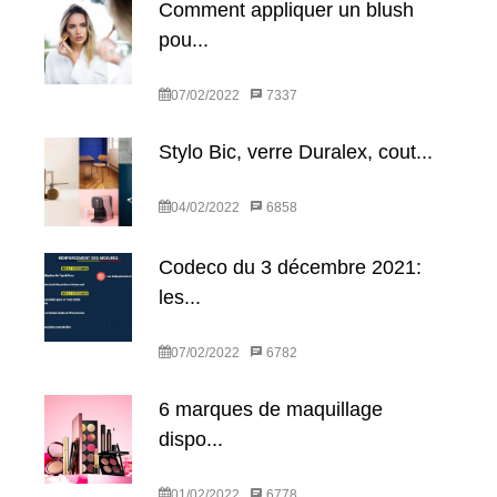
Comment appliquer un blush
pou...
07/02/2022
7337
Stylo Bic, verre Duralex, cout...
04/02/2022
6858
Codeco du 3 décembre 2021:
les...
07/02/2022
6782
6 marques de maquillage
dispo...
01/02/2022
6778