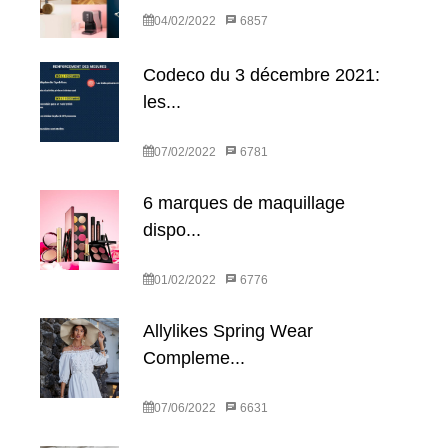
04/02/2022
6857
Codeco du 3 décembre 2021:
les...
07/02/2022
6781
6 marques de maquillage
dispo...
01/02/2022
6776
Allylikes Spring Wear
Compleme...
07/06/2022
6631