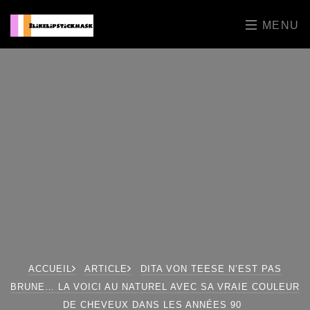
MENU
ACCUEIL
ARTICLE
DITA VON TEESE N’EST PAS
BRUNE… LA VOICI AU NATUREL AVEC SA VRAIE COULEUR
DE CHEVEUX DANS LES ANNÉES 90