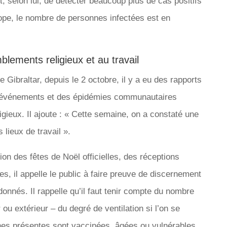
t, selon lui, de détecter beaucoup plus de cas positifs
urope, le nombre de personnes infectées est en
lements religieux et au travail
 Gibraltar, depuis le 2 octobre, il y a eu des rapports
rs événements et des épidémies communautaires
igieux. Il ajoute : « Cette semaine, on a constaté une
lieux de travail ».
ion des fêtes de Noël officielles, des réceptions
es, il appelle le public à faire preuve de discernement
onnés. Il rappelle qu’il faut tenir compte du nombre
ou extérieur – du degré de ventilation si l’on se
sonnes présentes sont vaccinées, âgées ou vulnérables.