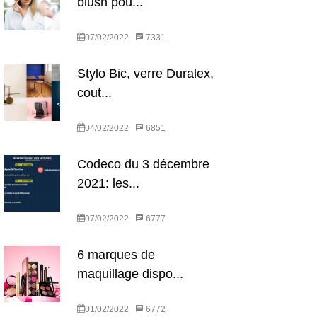
blush pou...
07/02/2022
7331
Stylo Bic, verre Duralex,
cout...
04/02/2022
6851
Codeco du 3 décembre
2021: les...
07/02/2022
6777
6 marques de
maquillage dispo...
01/02/2022
6772