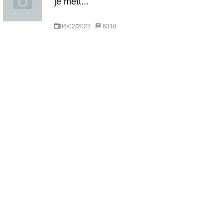
je mett...
06/02/2022
6318