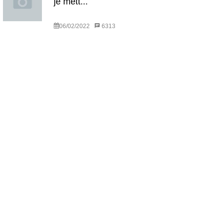
je mett...
06/02/2022
6313