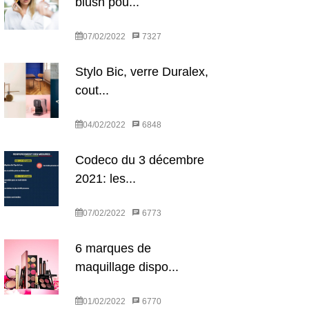
blush pou...
07/02/2022
7327
Stylo Bic, verre Duralex,
cout...
04/02/2022
6848
Codeco du 3 décembre
2021: les...
07/02/2022
6773
6 marques de
maquillage dispo...
01/02/2022
6770