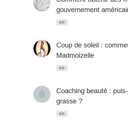
gouvernement américai
GO
Coup de soleil : commen
Madmoizelle
GO
Coaching beauté : puis-j
grasse ?
GO