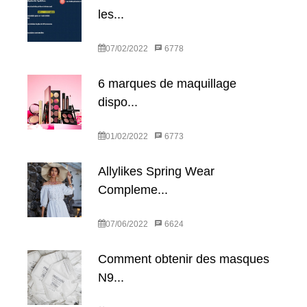
les...
07/02/2022
6778
6 marques de maquillage
dispo...
01/02/2022
6773
Allylikes Spring Wear
Compleme...
07/06/2022
6624
Comment obtenir des masques
N9...