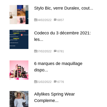
Stylo Bic, verre Duralex, cout...
04/02/2022
6857
Codeco du 3 décembre 2021:
les...
07/02/2022
6781
6 marques de maquillage
dispo...
01/02/2022
6776
Allylikes Spring Wear
Compleme...