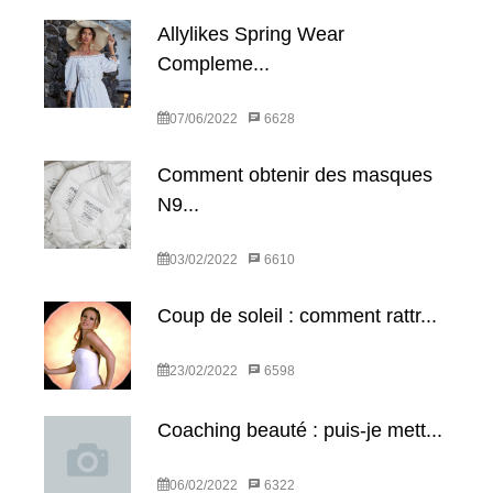
Allylikes Spring Wear
Compleme...
07/06/2022
6628
Comment obtenir des masques
N9...
03/02/2022
6610
Coup de soleil : comment rattr...
23/02/2022
6598
Coaching beauté : puis-je mett...
06/02/2022
6322