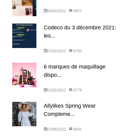
04/02/2022
6857
Codeco du 3 décembre 2021:
les...
07/02/2022
6781
6 marques de maquillage
dispo...
01/02/2022
6776
Allylikes Spring Wear
Compleme...
07/06/2022
6631