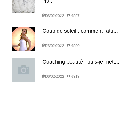
N9...
03/02/2022
6597
Coup de soleil : comment rattr...
23/02/2022
6590
Coaching beauté : puis-je mett...
06/02/2022
6313