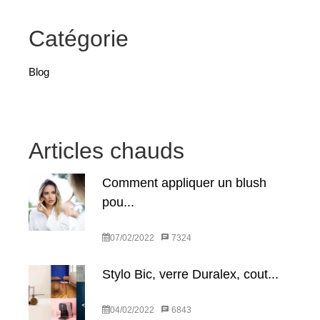
Catégorie
Blog
Articles chauds
Comment appliquer un blush
pou...
07/02/2022
7324
Stylo Bic, verre Duralex, cout...
04/02/2022
6843