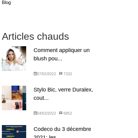
Blog
Articles chauds
Comment appliquer un
blush pou...
07/02/2022
7332
Stylo Bic, verre Duralex,
cout...
04/02/2022
6852
Codeco du 3 décembre
2021: les...