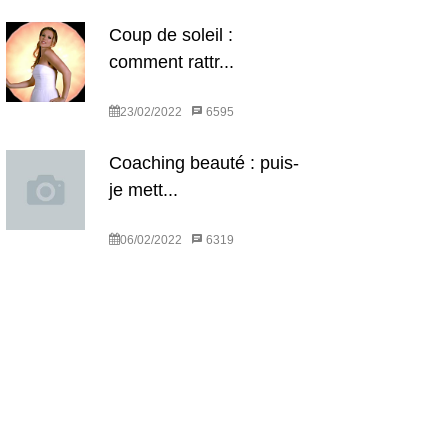
Coup de soleil :
comment rattr...
23/02/2022
6595
Coaching beauté : puis-
je mett...
06/02/2022
6319