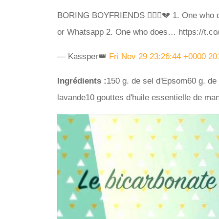
BORING BOYFRIENDS 🤦🏽‍♀️💔 1. One who d
or Whatsapp 2. One who does… https://t.c
— Kassper👑
Fri Nov 29 23:26:44 +0000 20
Ingrédients :
150 g. de sel d'Epsom60 g. de 
lavande10 gouttes d'huile essentielle de ma