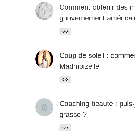
Comment obtenir des m
gouvernement américai
GO
Coup de soleil : commen
Madmoizelle
GO
Coaching beauté : puis-j
grasse ?
GO