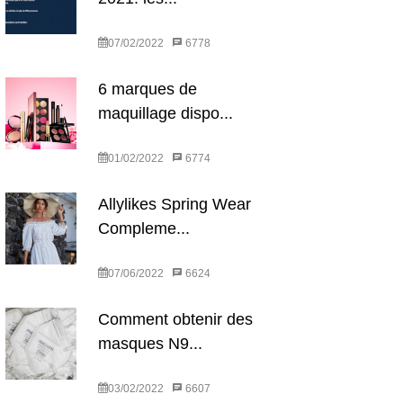
07/02/2022
6778
6 marques de
maquillage dispo...
01/02/2022
6774
Allylikes Spring Wear
Compleme...
07/06/2022
6624
Comment obtenir des
masques N9...
03/02/2022
6607