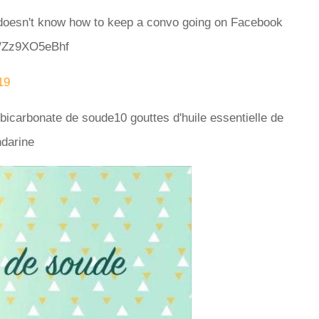
oesn't know how to keep a convo going on Facebook
o/Zz9XO5eBhf
19
bicarbonate de soude10 gouttes d'huile essentielle de
ndarine