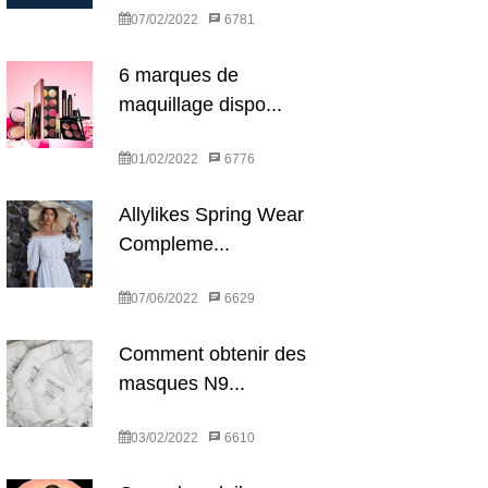
07/02/2022
6781
6 marques de
maquillage dispo...
01/02/2022
6776
Allylikes Spring Wear
Compleme...
07/06/2022
6629
Comment obtenir des
masques N9...
03/02/2022
6610