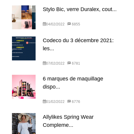
Stylo Bic, verre Duralex, cout...
04/02/2022
6855
Codeco du 3 décembre 2021:
les...
07/02/2022
6781
6 marques de maquillage
dispo...
01/02/2022
6776
Allylikes Spring Wear
Compleme...