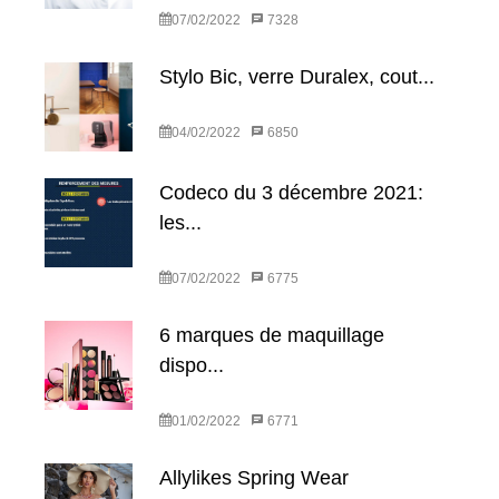
07/02/2022
7328
Stylo Bic, verre Duralex, cout...
04/02/2022
6850
Codeco du 3 décembre 2021:
les...
07/02/2022
6775
6 marques de maquillage
dispo...
01/02/2022
6771
Allylikes Spring Wear