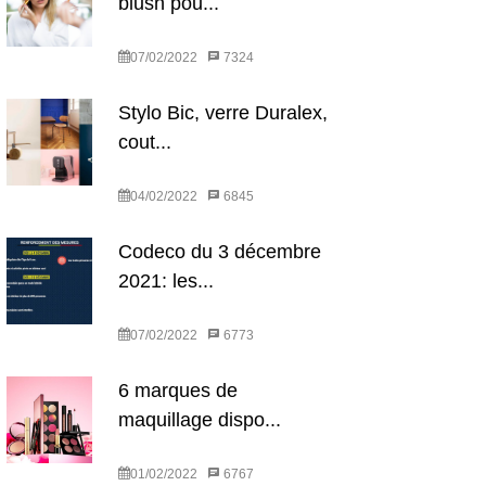
blush pou...
07/02/2022
7324
Stylo Bic, verre Duralex,
cout...
04/02/2022
6845
Codeco du 3 décembre
2021: les...
07/02/2022
6773
6 marques de
maquillage dispo...
01/02/2022
6767