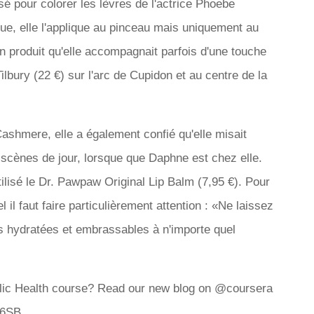
isé pour colorer les lèvres de l'actrice Phoebe
ique, elle l'applique au pinceau mais uniquement au
Un produit qu'elle accompagnait parfois d'une touche
ilbury (22 €) sur l'arc de Cupidon et au centre de la
shmere, elle a également confié qu'elle misait
 scènes de jour, lorsque que Daphne est chez elle.
tilisé le Dr. Pawpaw Original Lip Balm (7,95 €). Pour
el il faut faire particulièrement attention : «Ne laissez
s hydratées et embrassables à n'importe quel
ublic Health course? Read our new blog on @coursera
w6SB