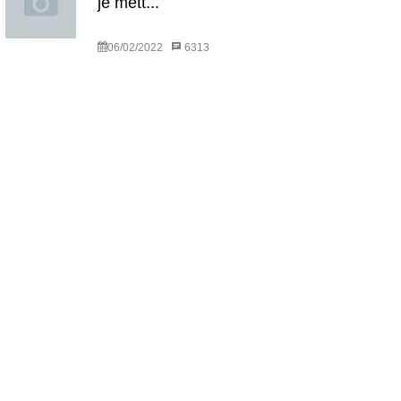
je mett...
06/02/2022
6313