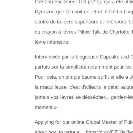
C'est au Pixi Sheer Gel (12 €), qui a été util
Dynevor, que l'on doit cet effet. Côté techn
centre de la lèvre supérieure et inférieure. 
du crayon à lèvres Pillow Talk de Charlotte T
lèvre inférieure.
Interviewée par la blogueuse Cupcake and Ca
parfois sur la simplicité notamment pour les
Pour cela, un simple baume suffit et elle a u
la maquilleuse, c'est d'ailleurs le détail auqu
jamais vos lèvres se déssécher... gardez-le
moment.»
Applying for our online Global Master of P
about how to write a… https://t.co/DZ18wJ