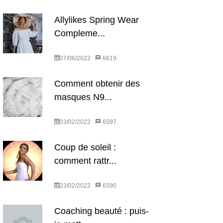
Allylikes Spring Wear
Compleme...
07/06/2022
6619
Comment obtenir des
masques N9...
03/02/2022
6597
Coup de soleil :
comment rattr...
23/02/2022
6590
Coaching beauté : puis-