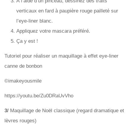
À l’aide d’un pinceau, dessinez des traits
verticaux en fard à paupière rouge pailleté sur
l’eye-liner blanc.
Appliquez votre mascara préféré.
Ça y est !
Tutoriel pour réaliser un maquillage à effet eye-liner
canne de bonbon
©imakeyousmile
https://youtu.be/Zu0DRaUvVho
3/
Maquillage de Noël classique (regard dramatique et
lèvres rouges)