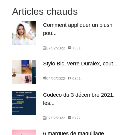
Articles chauds
Comment appliquer un blush
pou...
07/02/2022
7331
Stylo Bic, verre Duralex, cout...
04/02/2022
6851
Codeco du 3 décembre 2021:
les...
07/02/2022
6777
6 marques de maquillage