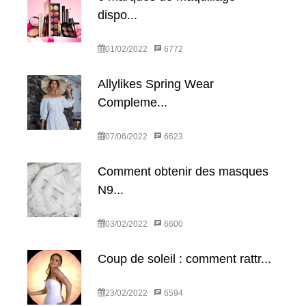
dispo...
01/02/2022
6772
Allylikes Spring Wear
Compleme...
07/06/2022
6623
Comment obtenir des masques
N9...
03/02/2022
6600
Coup de soleil : comment rattr...
23/02/2022
6594