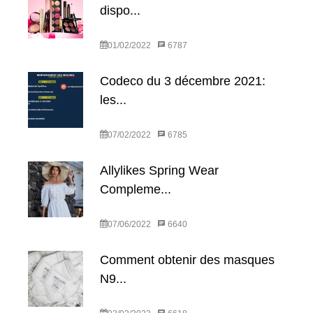
dispo...
01/02/2022
6787
Codeco du 3 décembre 2021:
les...
07/02/2022
6785
Allylikes Spring Wear
Compleme...
07/06/2022
6640
Comment obtenir des masques
N9...