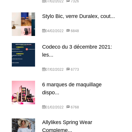
07/02/2022
7326
Stylo Bic, verre Duralex, cout...
04/02/2022
6848
Codeco du 3 décembre 2021:
les...
07/02/2022
6773
6 marques de maquillage
dispo...
01/02/2022
6768
Allylikes Spring Wear
Compleme...