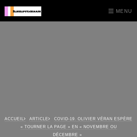
MENU
ACCUEIL
ARTICLE
COVID-19. OLIVIER VÉRAN ESPÈRE
« TOURNER LA PAGE » EN « NOVEMBRE OU
DÉCEMBRE »