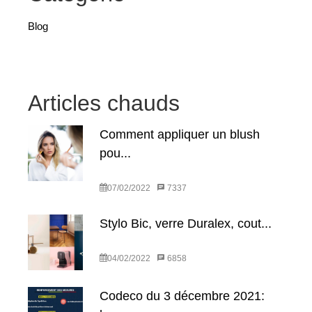
Blog
Articles chauds
Comment appliquer un blush
pou...
07/02/2022
7337
Stylo Bic, verre Duralex, cout...
04/02/2022
6858
Codeco du 3 décembre 2021: