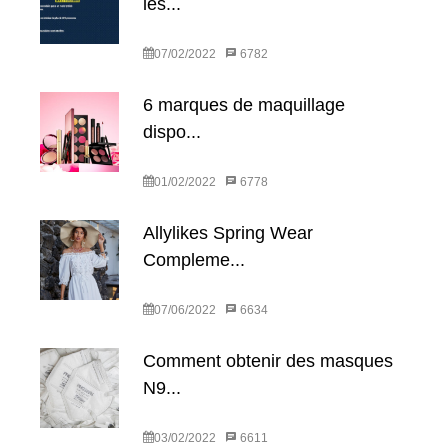
les...
07/02/2022
6782
6 marques de maquillage
dispo...
01/02/2022
6778
Allylikes Spring Wear
Compleme...
07/06/2022
6634
Comment obtenir des masques
N9...
03/02/2022
6611