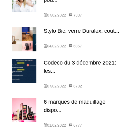
pou...
07/02/2022
7337
Stylo Bic, verre Duralex, cout...
04/02/2022
6857
Codeco du 3 décembre 2021:
les...
07/02/2022
6782
6 marques de maquillage
dispo...
01/02/2022
6777