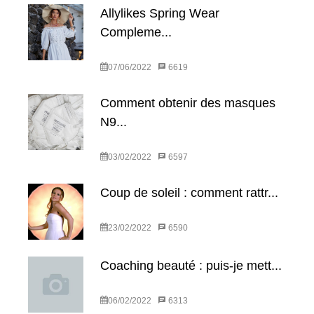
Allylikes Spring Wear
Compleme...
07/06/2022
6619
Comment obtenir des masques
N9...
03/02/2022
6597
Coup de soleil : comment rattr...
23/02/2022
6590
Coaching beauté : puis-je mett...
06/02/2022
6313