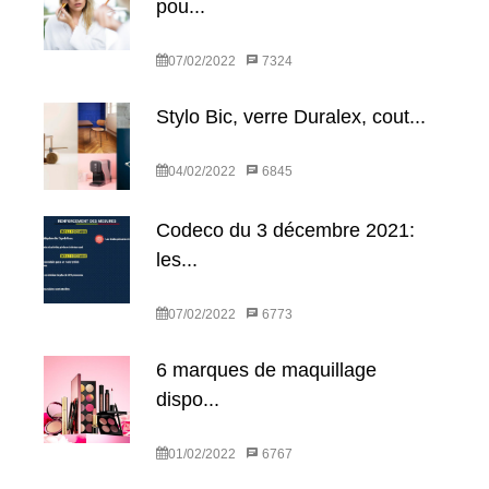
pou...
07/02/2022
7324
Stylo Bic, verre Duralex, cout...
04/02/2022
6845
Codeco du 3 décembre 2021:
les...
07/02/2022
6773
6 marques de maquillage
dispo...
01/02/2022
6767