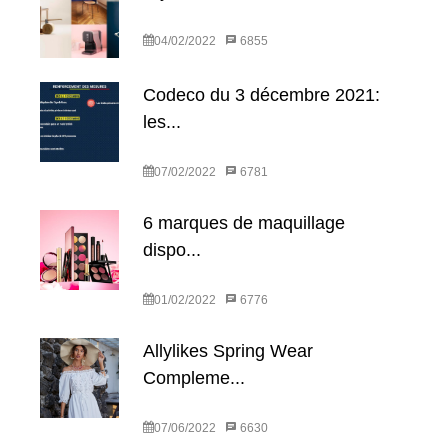
04/02/2022
6855
Codeco du 3 décembre 2021:
les...
07/02/2022
6781
6 marques de maquillage
dispo...
01/02/2022
6776
Allylikes Spring Wear
Compleme...
07/06/2022
6630