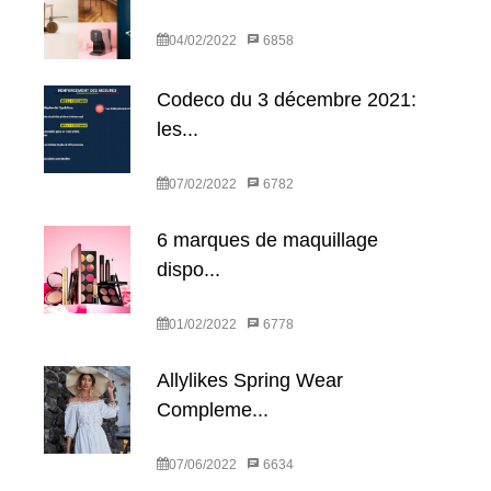
04/02/2022
6858
Codeco du 3 décembre 2021:
les...
07/02/2022
6782
6 marques de maquillage
dispo...
01/02/2022
6778
Allylikes Spring Wear
Compleme...
07/06/2022
6634