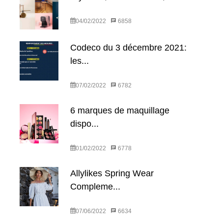
04/02/2022
6858
Codeco du 3 décembre 2021:
les...
07/02/2022
6782
6 marques de maquillage
dispo...
01/02/2022
6778
Allylikes Spring Wear
Compleme...
07/06/2022
6634