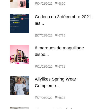
04/02/2022
6850
Codeco du 3 décembre 2021:
les...
07/02/2022
6775
6 marques de maquillage
dispo...
01/02/2022
6771
Allylikes Spring Wear
Compleme...
07/06/2022
6622