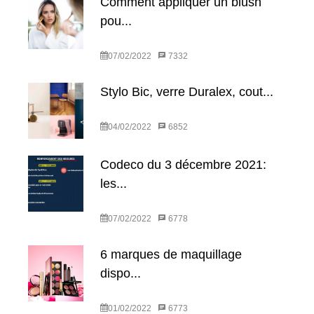
Comment appliquer un blush
pou...
07/02/2022
7332
Stylo Bic, verre Duralex, cout...
04/02/2022
6852
Codeco du 3 décembre 2021:
les...
07/02/2022
6778
6 marques de maquillage
dispo...
01/02/2022
6773